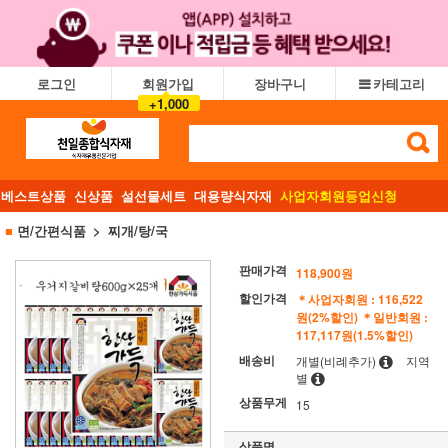
로그인
회원가입
장바구니
카테고리
+1,000
베스트상품
신상품
설선물세트
대용량식자재
사업자회원등업신청
■
면/간편식품
찌개/탕/국
판매가격
118,900원
할인가격
＊사업자회원 : 116,522
원(2%할인)
＊일반회원 :
117,117원(1.5%할인)
배송비
개별(비례추가)
지역
별
상품무게
15
상품명