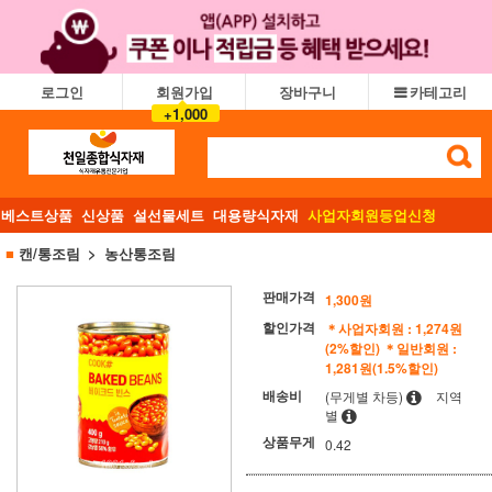
로그인
회원가입
장바구니
카테고리
+1,000
베스트상품
신상품
설선물세트
대용량식자재
사업자회원등업신청
■
캔/통조림
농산통조림
판매가격
1,300
원
할인가격
＊사업자회원 : 1,274원
(2%할인)
＊일반회원 :
1,281원(1.5%할인)
배송비
(무게별 차등)
지역
별
상품무게
0.42