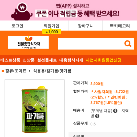
로그인
회원가입
장바구니
카테고리
+1,000
베스트상품
신상품
설선물세트
대용량식자재
사업자회원등업신청
■
장류/조미료
식용유/참기름/맛기름
판매가격
8,900원
할인가격
＊사업자회원 : 8,722원
(2%할인)
＊일반회원 :
8,767원(1.5%할인)
배송비
(무게별 차등)
지역
별
상품무게
0.5
상품명