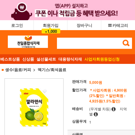
로그인
회원가입
장바구니
카테고리
+1,000
베스트상품
신상품
설선물세트
대용량식자재
사업자회원등업신청
■
생수/음료/커피
엑기스/희석음료
판매가격
5,000원
할인가격
＊사업자회원 : 4,900원
(2%할인)
＊일반회원 :
4,925원(1.5%할인)
배송비
(무게별 차등)
지역
별
상품무게
1
상품명