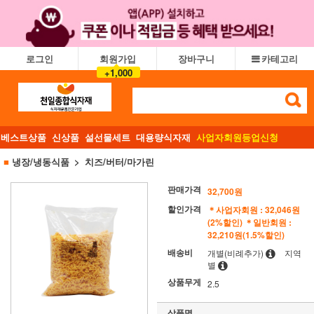
로그인
회원가입
장바구니
카테고리
+1,000
베스트상품
신상품
설선물세트
대용량식자재
사업자회원등업신청
■
냉장/냉동식품
치즈/버터/마가린
판매가격
32,700원
할인가격
＊사업자회원 : 32,046원
(2%할인)
＊일반회원 :
32,210원(1.5%할인)
배송비
개별(비례추가)
지역
별
상품무게
2.5
상품명