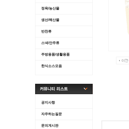
정육/농산물
생선/해산물
반찬류
스낵/안주류
주방용품/생활용품
한식소스모음
공지사항
자주하는질문
문의게시판