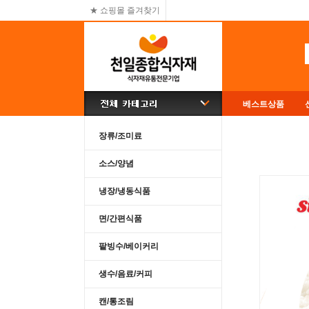
★ 쇼핑몰 즐겨찾기
베스트상품
장류/조미료
소스/양념
냉장/냉동식품
면/간편식품
팥빙수/베이커리
생수/음료/커피
캔/통조림