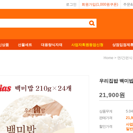
로그인
회원가입(1,000원쿠폰)
주문
신상품
선물세트
대용량식자재
사업자회원등업신청
상점입점제
>
Home
면/간편식
우리집밥 백미밥 
21,900원
상품무게
5.04
판매가격
21,
사업
할인가격
일반회