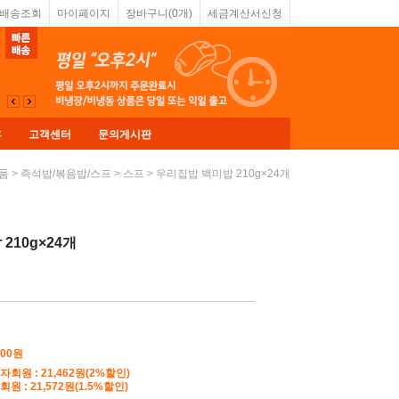
&배송조회
마이페이지
장바구니(
0
개)
세금계산서신청
휴
고객센터
문의게시판
>
>
> 우리집밥 백미밥 210g×24개
품
즉석밥/볶음밥/스프
스프
210g×24개
900원
자회원 : 21,462원(2%할인)
원 : 21,572원(1.5%할인)