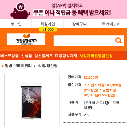
로그인
회원가입
장바구니
카테고리
+1,000
베스트상품
신상품
설선물세트
대용량식자재
사업자회원등업신청
■
팥빙수/베이커리
식빵/양산빵
판매가격
83,600
원
할인가격
＊사업자회원 : 81,928원
(2%할인)
＊일반회원 :
82,346원(1.5%할인)
배송비
(무게별 차등)
지역
별
상품무게
2.5