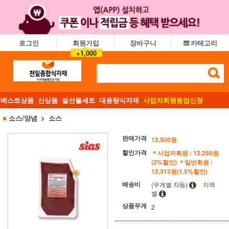
로그인
회원가입
장바구니
카테고리
+1,000
베스트상품
신상품
설선물세트
대용량식자재
사업자회원등업신청
■
소스/양념
소스
판매가격
12,500
원
할인가격
＊사업자회원 : 12,250원
(2%할인)
＊일반회원 :
12,313원(1.5%할인)
배송비
(무게별 차등)
지역
별
상품무게
2