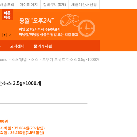
&배송조회
마이페이지
장바구니(
0
개)
세금계산서신청
휴
고객센터
문의게시판
>
>
> 오뚜기 오쉐프 핫소스 3.5g×1000개
ome
소스/양념
소스
스 3.5g×1000개
800
원
자회원 : 35,084원(2%할인)
원 : 35,263원(1.5%할인)