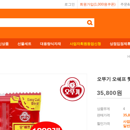
로그인
회원가입(1,000원쿠폰)
주문
신상품
선물세트
대용량식자재
사업자회원등업신청
상점입점제
H
오뚜기 오쉐프 핫소
35,800
원
상품무게
4
판매가격
35,
사업
할인가격
일반회