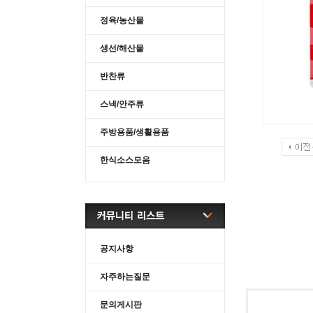
정육/농산물
생선/해산물
반찬류
스낵/안주류
주방용품/생활용품
한식소스모음
공지사항
자주하는질문
문의게시판