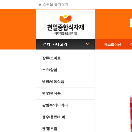
★ 쇼핑몰 즐겨찾기
베스트상품
장류/조미료
소스/양념
냉장/냉동식품
면/간편식품
팥빙수/베이커리
생수/음료/커피
캔/통조림