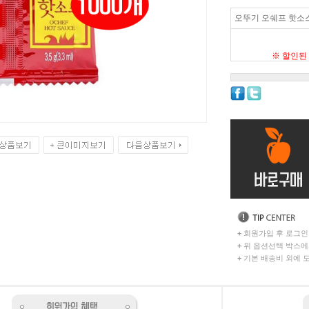
오뚜기 오쉐프 핫소스 3
※ 할인된
+
회원가입 후 로그인
+
위 옵션선택 박스에
+
기본 배송비 외에 도