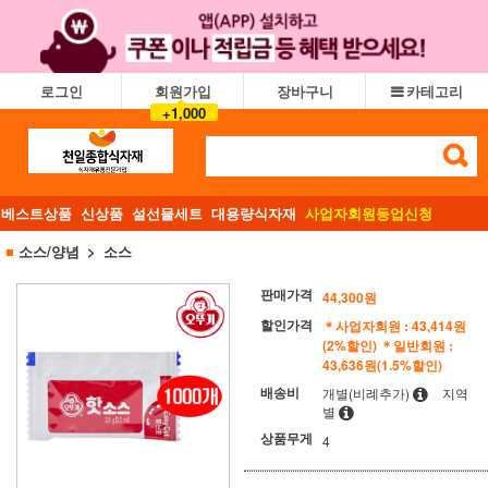
로그인
회원가입
장바구니
카테고리
+1,000
베스트상품
신상품
설선물세트
대용량식자재
사업자회원등업신청
■
소스/양념
소스
판매가격
44,300
원
할인가격
＊사업자회원 : 43,414원
(2%할인)
＊일반회원 :
43,636원(1.5%할인)
배송비
개별(비례추가)
지역
별
상품무게
4