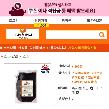
로그인
회원가입
장바구니
카테고리
+1,000
베스트상품
신상품
설선물세트
대용량식자재
사업자회원등업신청
■
소스/양념
소스
판매가격
6,300
원
할인가격
＊사업자회원 : 6,174원
(2%할인)
＊일반회원 :
6,206원(1.5%할인)
배송비
(무게별 차등)
지역
별
상품무게
2