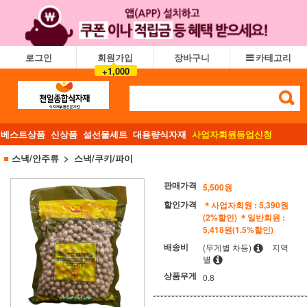
로그인
회원가입
장바구니
카테고리
+1,000
베스트상품
신상품
설선물세트
대용량식자재
사업자회원등업신청
■
스낵/안주류
스낵/쿠키/파이
판매가격
5,500
원
할인가격
＊사업자회원 : 5,390원
(2%할인)
＊일반회원 :
5,418원(1.5%할인)
배송비
(무게별 차등)
지역
별
상품무게
0.8