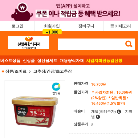
로그인
회원가입
장바구니
카테고리
+1,000
베스트상품
신상품
설선물세트
대용량식자재
사업자회원등업신청
■
장류/조미료
고추장/간장/초고추장
판매가격
16,700
원
할인가격
＊사업자회원 : 16,366원
(2%할인)
＊일반회원 :
16,450원(1.5%할인)
배송비
개별(비례추가)
지역
별
상품무게
3