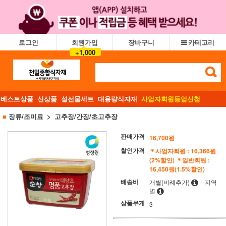
로그인
회원가입
장바구니
카테고리
+1,000
베스트상품
신상품
설선물세트
대용량식자재
사업자회원등업신청
■
장류/조미료
고추장/간장/초고추장
판매가격
16,700
원
할인가격
＊사업자회원 : 16,366원
(2%할인)
＊일반회원 :
16,450원(1.5%할인)
배송비
개별(비례추가)
지역
별
상품무게
3