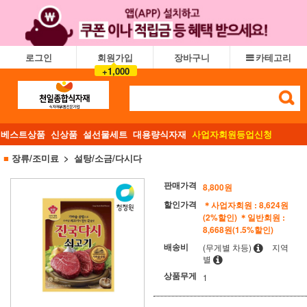
로그인
회원가입
장바구니
카테고리
+1,000
베스트상품
신상품
설선물세트
대용량식자재
사업자회원등업신청
■
장류/조미료
설탕/소금/다시다
판매가격
8,800
원
할인가격
＊사업자회원 : 8,624원
(2%할인)
＊일반회원 :
8,668원(1.5%할인)
배송비
(무게별 차등)
지역
별
상품무게
1