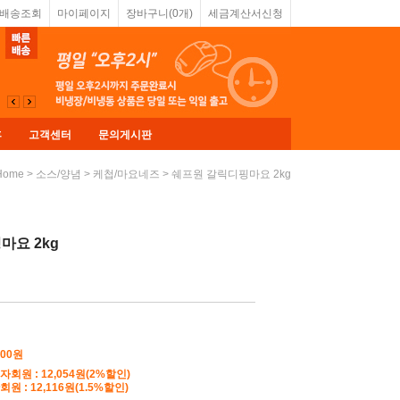
&배송조회
마이페이지
장바구니(
0
개)
세금계산서신청
휴
고객센터
문의게시판
>
>
> 쉐프원 갈릭디핑마요 2kg
Home
소스/양념
케첩/마요네즈
마요 2kg
300
원
자회원 : 12,054원(2%할인)
원 : 12,116원(1.5%할인)