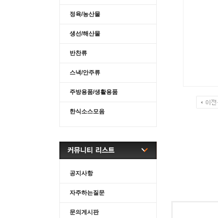
정육/농산물
생선/해산물
반찬류
스낵/안주류
주방용품/생활용품
한식소스모음
공지사항
자주하는질문
문의게시판