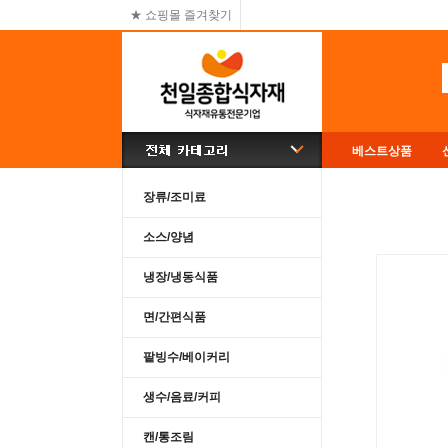
★ 쇼핑몰 즐겨찾기
베스트상품
장류/조미료
소스/양념
냉장/냉동식품
면/간편식품
팥빙수/베이커리
생수/음료/커피
캔/통조림