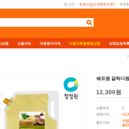
로그인
회원가입(1,000원쿠폰)
주문
신상품
선물세트
대용량식자재
사업자회원등업신청
상점입점제
쉐프원 갈릭디핑
12,300
원
상품무게
2
판매가격
12,
사업
할인가격
일반회