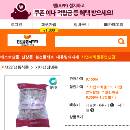
로그인
회원가입
장바구니
카테고리
+1,000
베스트상품
신상품
설선물세트
대용량식자재
사업자회원등업신청
■
냉장/냉동식품
기타냉장냉동
판매가격
6,100
원
할인가격
＊사업자회원 : 5,978원
(2%할인)
＊일반회원 :
6,009원(1.5%할인)
배송비
개별(비례추가)
지역
별
상품무게
1