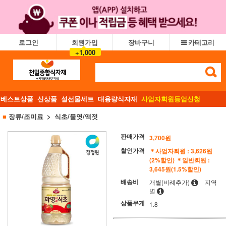
로그인
회원가입
장바구니
카테고리
+1,000
베스트상품
신상품
설선물세트
대용량식자재
사업자회원등업신청
■
장류/조미료
식초/물엿/액젓
판매가격
3,700
원
할인가격
＊사업자회원 : 3,626원
(2%할인)
＊일반회원 :
3,645원(1.5%할인)
배송비
개별(비례추가)
지역
별
상품무게
1.8