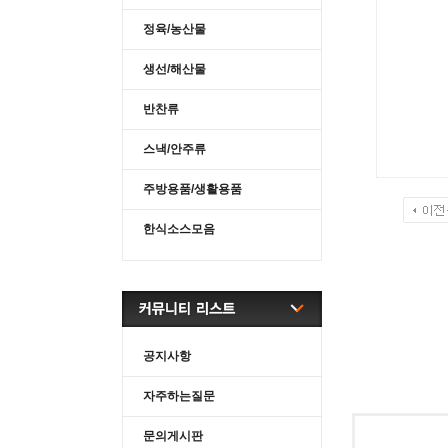
정육/농산물
생선/해산물
반찬류
스낵/안주류
주방용품/생활용품
한식소스모음
공지사항
자주하는질문
문의게시판