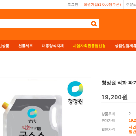
로그인
회원가입(1,000원쿠폰)
주문
신상품
선물세트
대용량식자재
사업자회원등업신청
상점입점제
청정원 직화 파기
19,200
원
상품무게
2
판매가격
19,
사업
할인가격
일반회