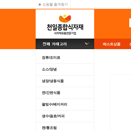
★ 쇼핑몰 즐겨찾기
베스트상품
장류/조미료
소스/양념
냉장/냉동식품
면/간편식품
팥빙수/베이커리
생수/음료/커피
캔/통조림