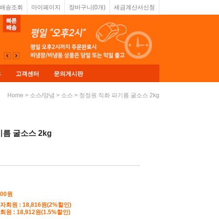
&배송조회
마이페이지
장바구니(
0
개)
세금계산서신청
휴
고객센터
문의게시판
>
>
> 청정원 직화 파기름 굴소스 2kg
Home
소스/양념
소스
름 굴소스 2kg
200
원
자회원 : 18,816원(2%할인)
원 : 18,912원(1.5%할인)