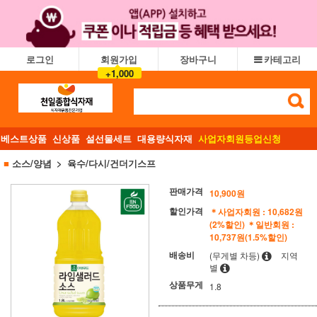
로그인
회원가입
장바구니
카테고리
+1,000
베스트상품
신상품
설선물세트
대용량식자재
사업자회원등업신청
■
소스/양념
육수/다시/건더기스프
판매가격
10,900
원
할인가격
＊사업자회원 : 10,682원
(2%할인)
＊일반회원 :
10,737원(1.5%할인)
배송비
(무게별 차등)
지역
별
상품무게
1.8