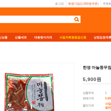
로그인
회원가입(1,000원쿠폰)
주문
신상품
선물세트
대용량식자재
사업자회원등업신청
상점입점제
한영 마늘쫑무침 
5,900원
상품무게
1
판매가격
5,9
사업
할인가격
일반회