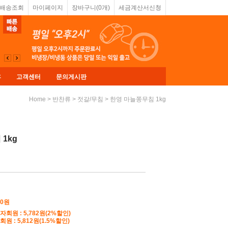
&배송조회
마이페이지
장바구니(
0
개)
세금계산서신청
휴
고객센터
문의게시판
>
>
> 한영 마늘쫑무침 1kg
Home
반찬류
젓갈/무침
1kg
00원
자회원 : 5,782원(2%할인)
원 : 5,812원(1.5%할인)