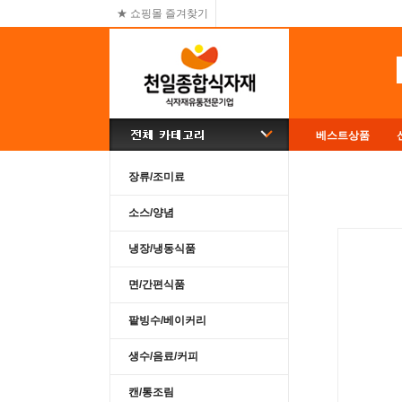
★ 쇼핑몰 즐겨찾기
베스트상품
장류/조미료
소스/양념
냉장/냉동식품
면/간편식품
팥빙수/베이커리
생수/음료/커피
캔/통조림