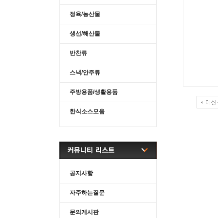
정육/농산물
생선/해산물
반찬류
스낵/안주류
주방용품/생활용품
한식소스모음
공지사항
자주하는질문
문의게시판