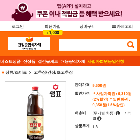
로그인
회원가입
장바구니
카테고리
+1,000
베스트상품
신상품
설선물세트
대용량식자재
사업자회원등업신청
■
장류/조미료
고추장/간장/초고추장
판매가격
9,500
원
할인가격
＊사업자회원 : 9,310원
(2%할인)
＊일반회원 :
9,358원(1.5%할인)
배송비
(무게별 차등)
지역
별
상품무게
1.8