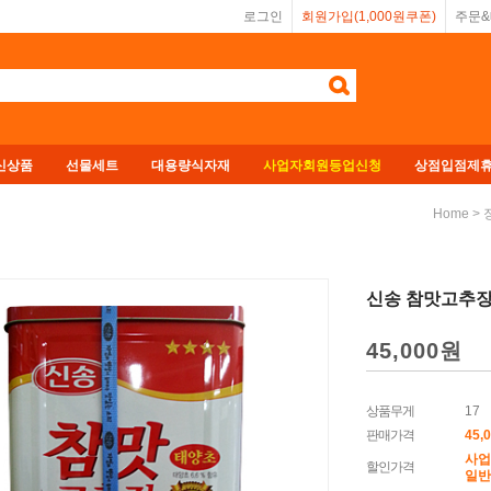
로그인
회원가입(1,000원쿠폰)
주문
신상품
선물세트
대용량식자재
사업자회원등업신청
상점입점제
>
Home
신송 참맛고추장 
45,000원
상품무게
17
판매가격
45,
사업
할인가격
일반회