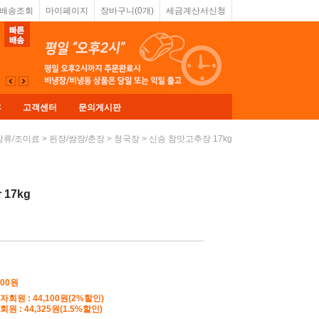
&배송조회
마이페이지
장바구니(
0
개)
세금계산서신청
휴
고객센터
문의게시판
>
>
> 신송 참맛고추장 17kg
장류/조미료
된장/쌈장/춘장
청국장
17kg
000원
자회원 : 44,100원(2%할인)
원 : 44,325원(1.5%할인)