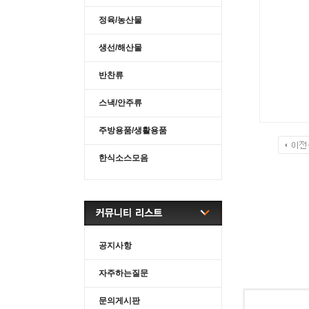
정육/농산물
생선/해산물
반찬류
스낵/안주류
주방용품/생활용품
한식소스모음
공지사항
자주하는질문
문의게시판