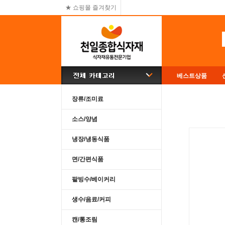
★ 쇼핑몰 즐겨찾기
베스트상품
장류/조미료
소스/양념
냉장/냉동식품
면/간편식품
팥빙수/베이커리
생수/음료/커피
캔/통조림