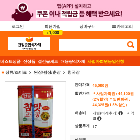
로그인
회원가입
장바구니
카테고리
+1,000
베스트상품
신상품
설선물세트
대용량식자재
사업자회원등업신청
■
장류/조미료
된장/쌈장/춘장
청국장
판매가격
45,000원
할인가격
＊사업자회원 : 44,100원
(2%할인)
＊일반회원 :
44,325원(1.5%할인)
배송비
개별(비례추가)
지역
별
상품무게
17
상품명