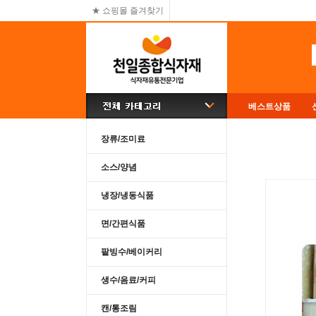
★ 쇼핑몰 즐겨찾기
베스트상품
장류/조미료
소스/양념
냉장/냉동식품
면/간편식품
팥빙수/베이커리
생수/음료/커피
캔/통조림