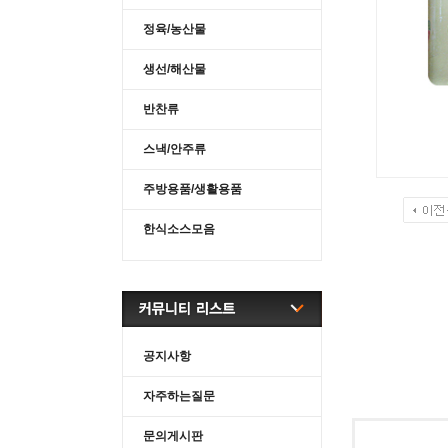
정육/농산물
생선/해산물
반찬류
스낵/안주류
주방용품/생활용품
한식소스모음
공지사항
자주하는질문
문의게시판