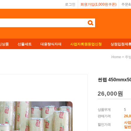
로그인
회원가입(1,000원쿠폰)
주문
신상품
선물세트
대용량식자재
사업자회원등업신청
상점입점제
>
Home
주
썬랩 450mmx5
26,000원
상품무게
5
판매가격
26,
사업
할인가격
일반회