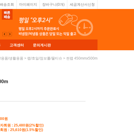
&배송조회
마이페이지
장바구니(
0
개)
세금계산서신청
휴
고객센터
문의게시판
>
> 썬랩 450mmx500m
방용품/생활용품
랩/호일/점보롤/물티슈
00m
000원
자회원 : 25,480원(2%할인)
원 : 25,610원(1.5%할인)