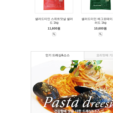
샐러드미인 스위트맛살 샐러
샐러드미인 에그포테이
드 1kg
러드 1kg
11,600원
10,600원
인기 드레싱&소스
요리맛에 기