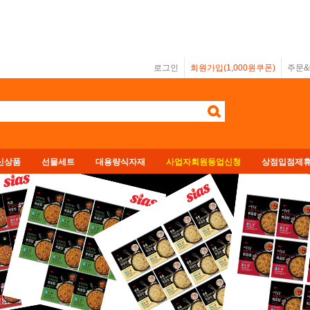
로그인
회원가입(1,000원쿠폰)
주문
신상품
선물세트
대용량식자재
사업자회원등업신청
상점입점제