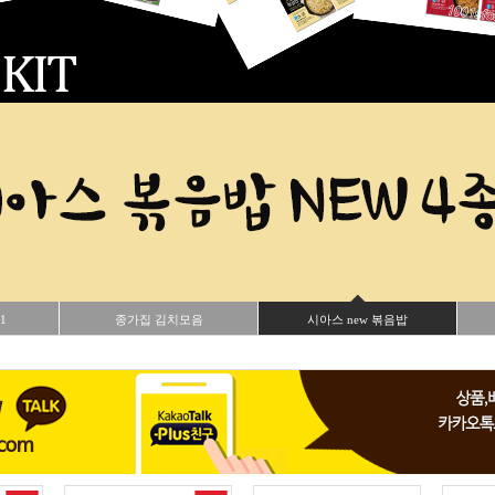
1
종가집 김치모음
시아스 new 볶음밥
OPEN