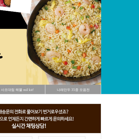
사조대림 해물 mil kit!
나래만두 35종 모음전