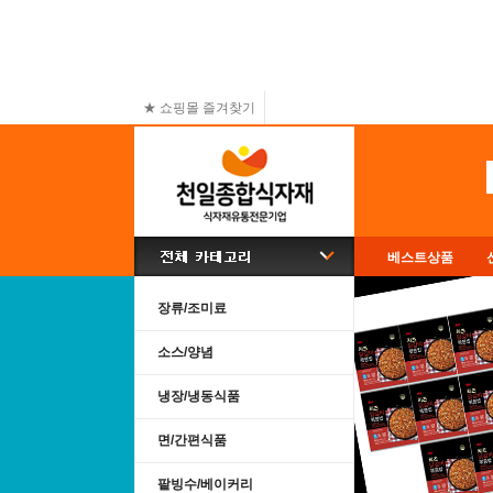
★ 쇼핑몰 즐겨찾기
베스트상품
장류/조미료
소스/양념
냉장/냉동식품
면/간편식품
팥빙수/베이커리