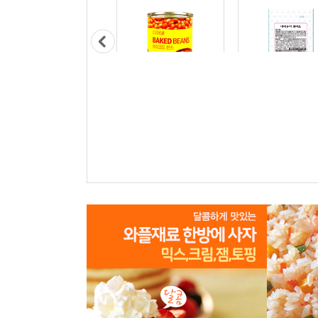
목화 양파분말 1kg
쿡샵 베이크드빈스 400g
삼립 네떼퓨어화이트 1
개
17,500원
1,300원
69,900원