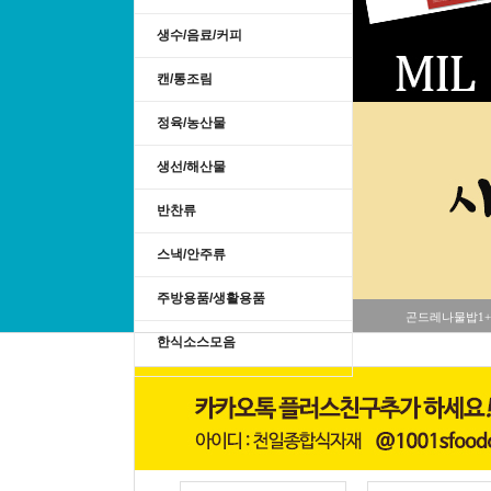
생수/음료/커피
캔/통조림
정육/농산물
생선/해산물
반찬류
스낵/안주류
주방용품/생활용품
곤드레나물밥1+
한식소스모음
사업자회원 우대서비스 