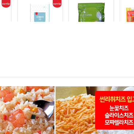
L×12
삼립 네떼퓨어20 1L×12개
쿡샵 월남쌈(원형) 200g
할매손 청
30개 30
133,900원
1,600원