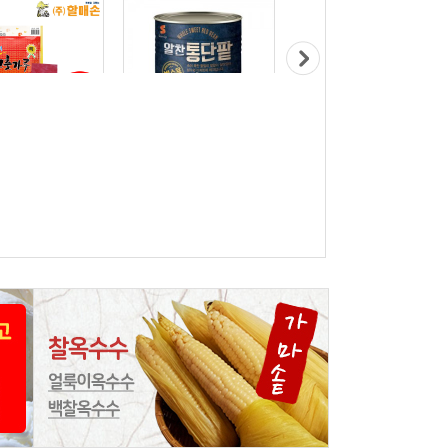
결고추가루 1.5g×
삼립 알찬 통단팥 3kg
오뚜기쌀 명품 10kg
0g/일회용 포장용 고
10,900원
48,000원
춧가루
5,900원