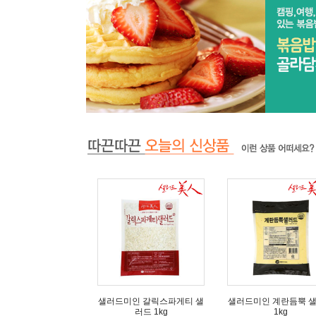
샐러드미인 갈릭스파게티 샐
샐러드미인 계란듬뿍 
러드 1kg
1kg