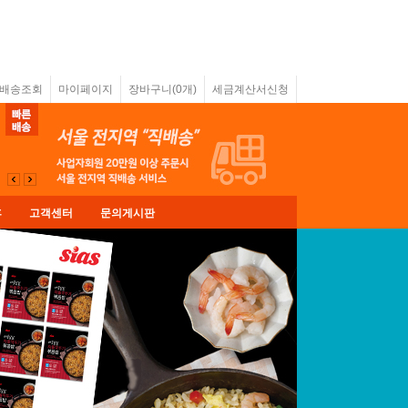
&배송조회
마이페이지
장바구니(
0
개)
세금계산서신청
휴
고객센터
문의게시판