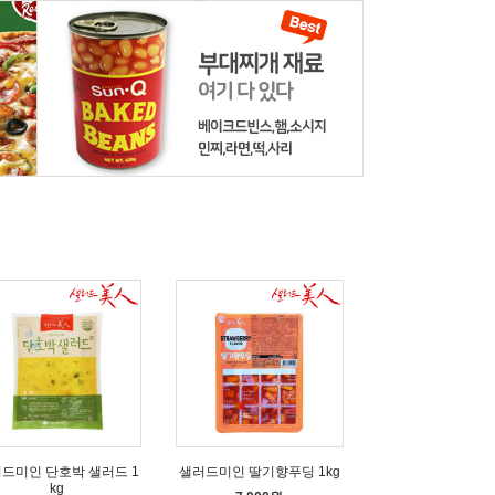
드미인 단호박 샐러드 1
샐러드미인 딸기향푸딩 1kg
kg