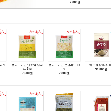
7,000원
파게
샐러드미인 단호박 샐러
샐러드미인 콘샐러드 1k
쉐프원 순후추 1
드 1kg
g
31,800원
7,600원
7,800원