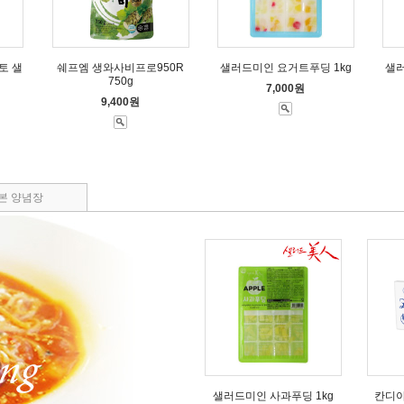
토 샐
쉐프엠 생와사비프로950R
샐러드미인 요거트푸딩 1kg
샐러
750g
7,000원
9,400원
본 양념장
샐러드미인 사과푸딩 1kg
칸디아