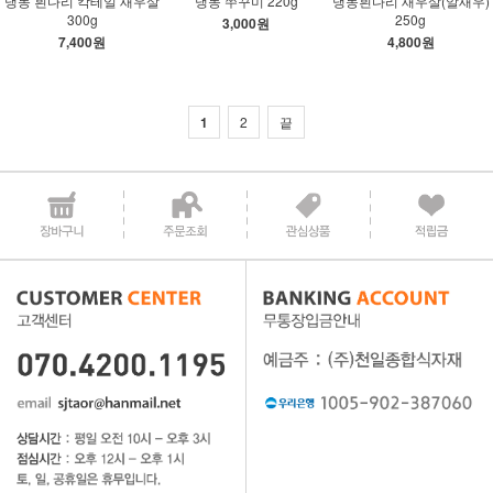
냉동 흰다리 칵테일 새우살
냉동 쭈꾸미 220g
냉동흰다리 새우살(알새우)
300g
250g
3,000원
7,400원
4,800원
1
2
끝