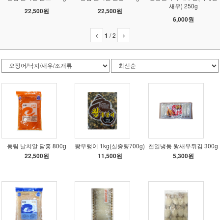
새우) 250g
22,500원
22,500원
6,000원
1
/
2
동림 날치알 담홍 800g
왕우렁이 1kg(실중량700g)
천일냉동 왕새우튀김 300g
22,500원
11,500원
5,300원