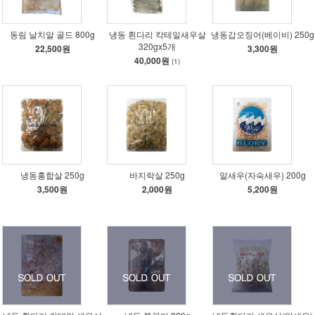
동림 날치알 골드 800g
냉동 흰다리 칵테일새우살
냉동갑오징어(베이비) 250g
320gx5개
22,500원
3,300원
40,000원
(1)
냉동홍합살 250g
바지락살 250g
알새우(자숙새우) 200g
3,500원
2,000원
5,200원