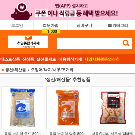
로그인
회원가입
장바구니
카테고리
+1,000
베스트상품
신상품
설선물세트
대용량식자재
사업자회원등업신청
■
생선/해산물
> 오징어/낙지/새우/조개류
'생선/해산물' 추천상품
동림 날치알 골드 800g
동림 날치알 담홍 800g
냉동흰다리 새우살(칵테일