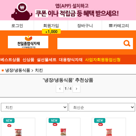
로그인
회원가입
장바구니
카테고리
+1,000
베스트상품
신상품
설선물세트
대용량식자재
사업자회원등업신청
■
냉장/냉동식품
> 치킨
'냉장/냉동식품' 추천상품
1
/
4