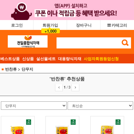
로그인
회원가입
장바구니
카테고리
+1,000
베스트상품
신상품
설선물세트
대용량식자재
사업자회원등업신청
■
반찬류
> 단무지
'반찬류' 추천상품
1
/
3