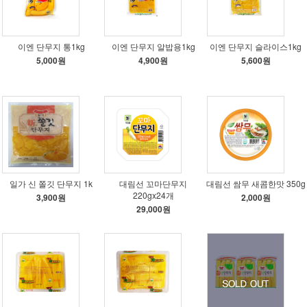
이엔 단무지 통1kg
이엔 단무지 알밥용1kg
이엔 단무지 슬라이스1kg
5,000원
4,900원
5,600원
일가 신 쫄깃 단무지 1k
대림선 꼬마단무지
대림선 쌈무 새콤한맛 350g
220gx24개
3,900원
2,000원
29,000원