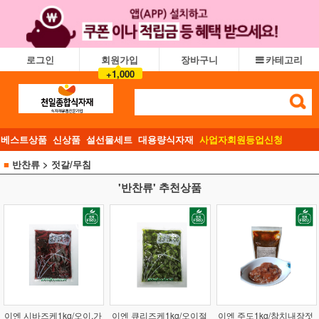
로그인
회원가입
장바구니
카테고리
+1,000
베스트상품
신상품
설선물세트
대용량식자재
사업자회원등업신청
■
반찬류
> 젓갈/무침
'반찬류' 추천상품
이엔 시바즈케1kg/오이,가
이엔 큐리즈케1kg/오이절
이엔 주도1kg/참치내장젓