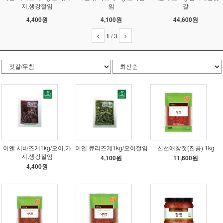
지,생강절임
임
갈
4,400원
4,100원
44,600원
1
/
3
이엔 시바즈케1kg/오이,가
이엔 큐리즈케1kg/오이절임
신선애창젓(진공) 1kg
지,생강절임
4,100원
11,600원
4,400원