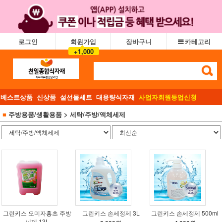
로그인
회원가입
장바구니
카테고리
+1,000
베스트상품
신상품
설선물세트
대용량식자재
사업자회원등업신청
■
주방용품/생활용품
> 세탁/주방/액체세제
그린키스 오미자홍초 주방
그린키스 손세정제 3L
그린키스 손세정제 500ml
세제 13L