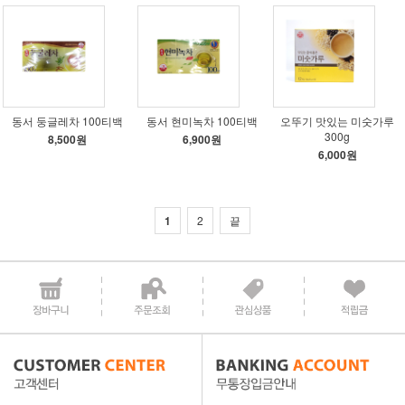
동서 둥글레차 100티백
동서 현미녹차 100티백
오뚜기 맛있는 미숫가루
300g
8,500원
6,900원
6,000원
1
2
끝