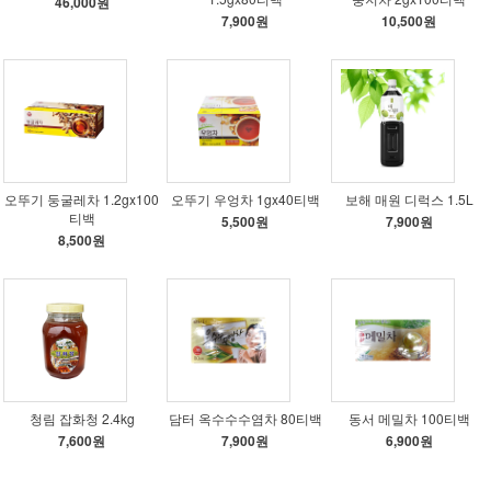
46,000원
7,900원
10,500원
오뚜기 둥굴레차 1.2gx100
오뚜기 우엉차 1gx40티백
보해 매원 디럭스 1.5L
티백
5,500원
7,900원
8,500원
청림 잡화청 2.4kg
담터 옥수수수염차 80티백
동서 메밀차 100티백
7,600원
7,900원
6,900원