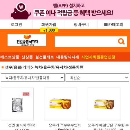
로그인
회원가입
장바구니
카테고리
+1,000
베스트상품
신상품
설선물세트
대용량식자재
사업자회원등업신청
■
생수/음료/커피
> 녹차/율무차/유자차/전통차류
선인 호지차 500g
오뚜기 옥수수수염차
오뚜기 메밀담은 구수한 누
1.5gx80티백
룽지차 2gx100티백