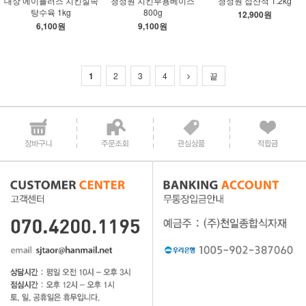
대상 에이플러스 치킨실속
청정원 치킨부용베이스
청정원 섭산적 1.2kg
탕수육 1kg
800g
12,900원
6,100원
9,100원
1
2
3
4
끝