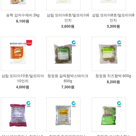
송학 감자수제비 2kg
삼립 또띠아6호/밀또띠아6
삼립 또띠아8호/밀또띠아8
인치
인치
8,100원
2,600원
3,300원
삼립 또띠아10호/밀또띠아
청정원 갈릭함박스테이크
청정원 치즈함박 600g
10인치
600g
8,200원
4,000원
7,300원