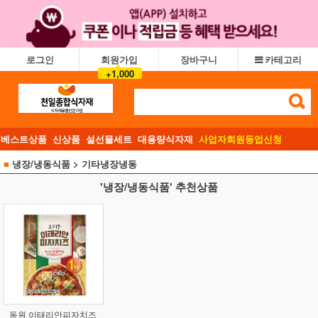
로그인
회원가입
장바구니
카테고리
+1,000
베스트상품
신상품
설선물세트
대용량식자재
사업자회원등업신청
■
냉장/냉동식품
> 기타냉장냉동
'냉장/냉동식품' 추천상품
동원 이태리안피자치즈