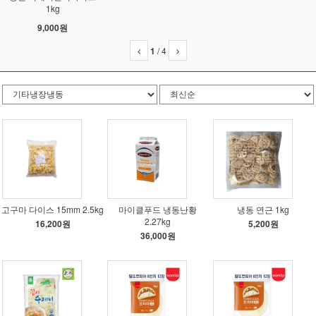
1kg
9,000원
1
/
4
고구마 다이스 15mm 2.5kg
마이클푸드 냉동난황
냉동 연근 1kg
2.27kg
16,200원
5,200원
36,000원