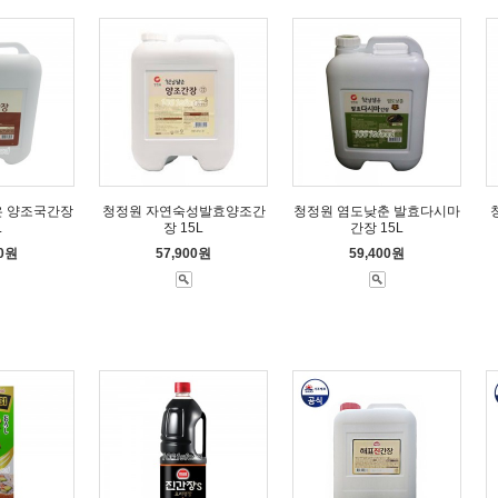
은 양조국간장
청정원 자연숙성발효양조간
청정원 염도낮춘 발효다시마
L
장 15L
간장 15L
00원
57,900원
59,400원