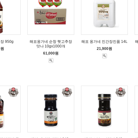
 950g
해표옹가네 순창 햇고추장
해표 옹가네 진간장진품 14L
해
맛나 10gx1000개
0원
21,900원
61,000원