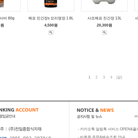
사비 80g
해표 진간장s 요리명장 1.8L
사조해표 진간장 13L
사
0원
4,500원
20,300원
1
2
3
4
[끝]
-
카카오톡 알림톡 서비스 OPEN&플
-
비회원 주문&배송조회 안내