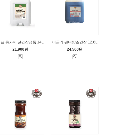
표 옹가네 진간장정품 14L
이금기 팬더양조간장 12.6L
21,900원
24,500원