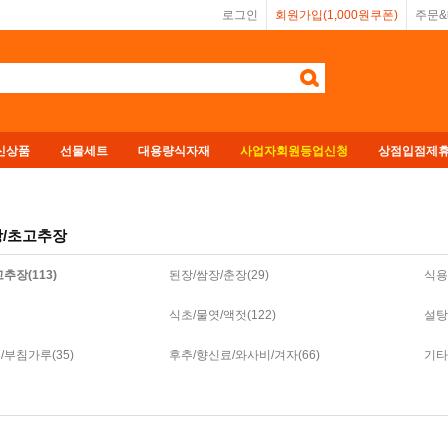
로그인
회원가입(1,000원쿠폰)
주문
신상품
선물세트
대용량식자재
사업자회원등업신청
상점입점제
장/초고추장
추장(113)
된장/쌈장/춘장(29)
식용
식초/물엿/액젓(122)
설탕
부침가루(35)
후추/향신료/와사비/겨자(66)
기타