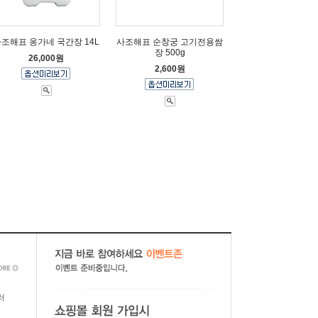
조해표 옹가네 국간장 14L
사조해표 순창궁 고기전용쌈
장 500g
26,000원
2,600원
러