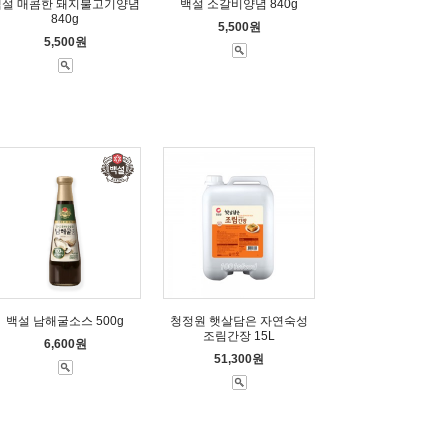
백설 매콤한 돼지불고기양념
백설 소갈비양념 840g
840g
5,500원
5,500원
백설 남해굴소스 500g
청정원 햇살담은 자연숙성
조림간장 15L
6,600원
51,300원