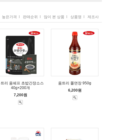
높은가격
I
판매순위
I
많이 본 상품
I
상품명
I
제조사
움트리 움쉐프 초밥간장소스
움트리 쫄면장 950g
40g×200개
6,200원
7,200원