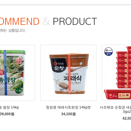
 쌈장 14kg
청정원 재래식生된장 14kg캔
사조해표 순창궁 새
0gx
39,000원
34,100원
42,5