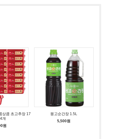
콤상큼 초고추장 17
몽고순간장 1.5L
24개
5,500원
00원