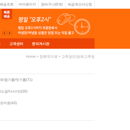
&배송조회
마이페이지
장바구니(
0
개)
세금계산서신청
휴
고객센터
문의게시판
>
>
Home
장류/조미료
고추장/간장/초고추장
유/참기름/맛기름(71)
/소금/다시다(105)
조미료(43)