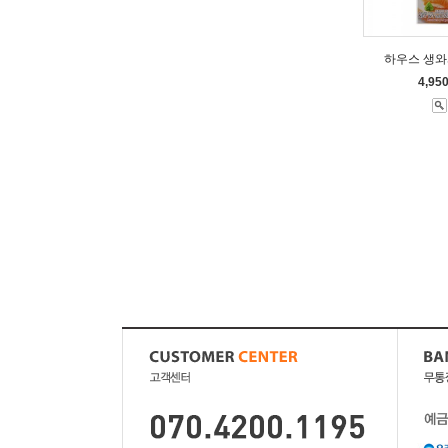
하우스 생와
4,95