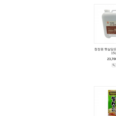
청정원 햇살담
15
23,7