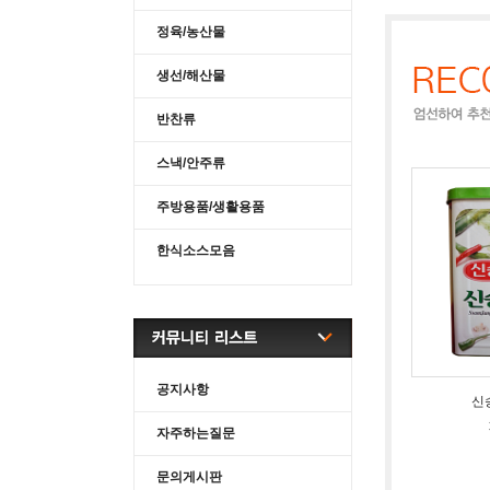
정육/농산물
생선/해산물
반찬류
스낵/안주류
주방용품/생활용품
한식소스모음
공지사항
신송
자주하는질문
문의게시판