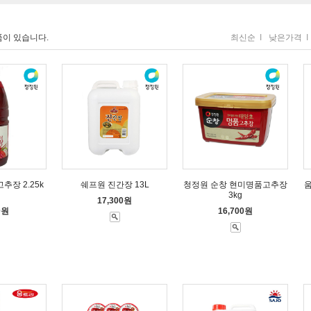
이 있습니다.
최신순
I
낮은가격
I
장 2.25k
쉐프원 진간장 13L
청정원 순창 현미명품고추장
3kg
17,300원
0원
16,700원