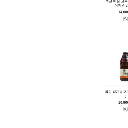
백설 매실 고
이양념 2.
14,6
백설 돼지불고기양
g
10,9