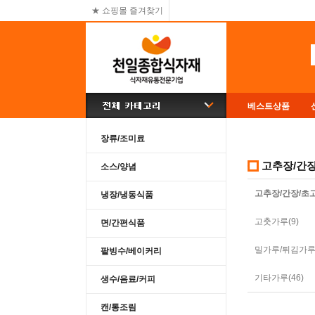
★ 쇼핑몰 즐겨찾기
베스트상품
장류/조미료
고추장/간
소스/양념
고추장/간장/초고
냉장/냉동식품
고춧가루(9)
면/간편식품
밀가루/튀김가루/
팥빙수/베이커리
기타가루(46)
생수/음료/커피
캔/통조림