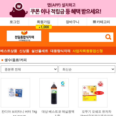
로그인
회원가입
장바구니
카테고리
+1,000
베스트상품
신상품
설선물세트
대용량식자재
사업자회원등업신청
■
생수/음료/커피
칸디아 브리타니 버터 1kg
대상 베스트코 매실원액
오뚜기 오쉐프 유자차
1.5L
1kgx12/자판기용유자차