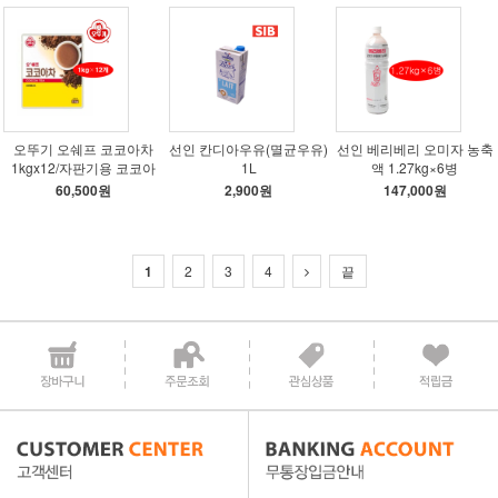
오뚜기 오쉐프 코코아차
선인 칸디아우유(멸균우유)
선인 베리베리 오미자 농축
1kgx12/자판기용 코코아
1L
액 1.27kg×6병
60,500원
2,900원
147,000원
1
2
3
4
끝