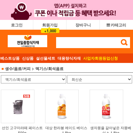
로그인
회원가입
장바구니
카테고리
+1,000
베스트상품
신상품
설선물세트
대용량식자재
사업자회원등업신청
■
생수/음료/커피
> 엑기스/희석음료
선인 고구마라떼 페이스트
대상 한라봉 에이드 베이스
생자몽을 갈아넣은 자몽베
500g
1.8kg
이스 1.8kg