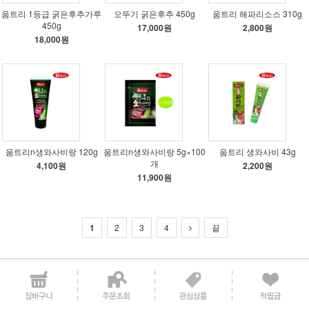
움트리 1등급 굵은후추가루
오뚜기 굵은후추 450g
움트리 해파리소스 310g
450g
17,000원
2,800원
18,000원
움트리n생와사비랑 120g
움트리n생와사비랑 5g×100
움트리 생와사비 43g
개
4,100원
2,200원
11,900원
1
2
3
4
끝