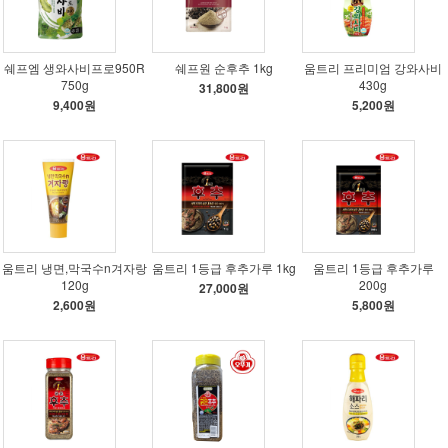
쉐프엠 생와사비프로950R
쉐프원 순후추 1kg
움트리 프리미엄 강와사비
750g
430g
31,800원
9,400원
5,200원
움트리 냉면,막국수n겨자랑
움트리 1등급 후추가루 1kg
움트리 1등급 후추가루
120g
200g
27,000원
2,600원
5,800원