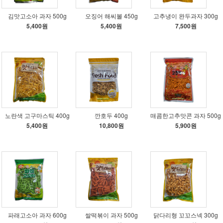
김맛고소아 과자 500g
오징어 해씨볼 450g
고추냉이 완두과자 300g
5,400원
5,400원
7,500원
노란색 고구마스틱 400g
깐호두 400g
매콤한고추맛콘 과자 500g
5,400원
10,800원
5,900원
파래고소아 과자 600g
쌀떡볶이 과자 500g
닭다리형 꼬꼬스넥 300g