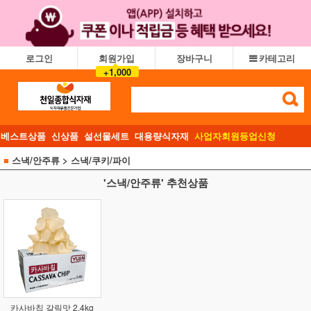
로그인
회원가입
장바구니
카테고리
+1,000
베스트상품
신상품
설선물세트
대용량식자재
사업자회원등업신청
■
스낵/안주류
> 스낵/쿠키/파이
'스낵/안주류' 추천상품
카사바칩 갈릭맛 2.4kg