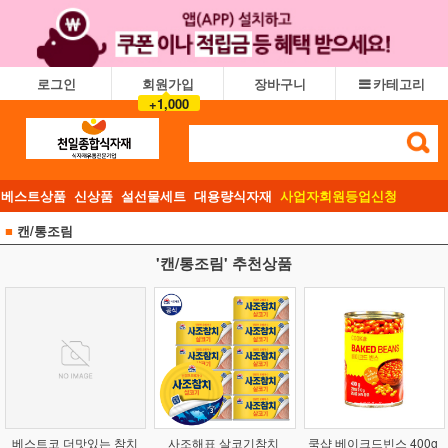
로그인
회원가입
장바구니
카테고리
+1,000
베스트상품
신상품
설선물세트
대용량식자재
사업자회원등업신청
■
캔/통조림
'캔/통조림' 추천상품
베스트코 더맛있는 참치
사조해표 살코기참치
쿡샵 베이크드빈스 400g