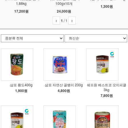
1.88kg
100gx10개
1,300원
17,200원
24,000원
1
/
1
삼포 황도400g
삼포 자연산 골뱅이 230g
쉐프원 베스트코 오이피클
3kg
1,900원
4,800원
7,800원