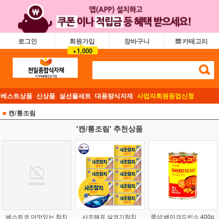
로그인
회원가입
장바구니
카테고리
+1,000
베스트상품
신상품
설선물세트
대용량식자재
사업자회원등업신청
■
캔/통조림
'캔/통조림' 추천상품
베스트코 더맛있는 참치
사조해표 살코기참치
쿡샵 베이크드빈스 400g