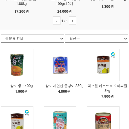
1.88kg
100gx10개
1,300원
17,200원
24,000원
1
/
1
삼포 황도400g
삼포 자연산 골뱅이 230g
쉐프원 베스트코 오이피클
3kg
1,900원
4,800원
7,800원