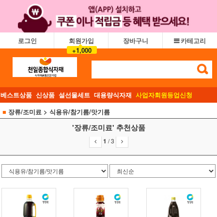
로그인
회원가입
장바구니
카테고리
+1,000
베스트상품
신상품
설선물세트
대용량식자재
사업자회원등업신청
■
장류/조미료
> 식용유/참기름/맛기름
'장류/조미료' 추천상품
1
/
3